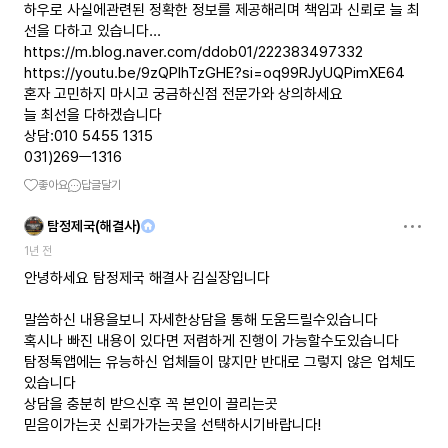
하우로 사실에관련된 정확한 정보를 제공해리며 책임과 신뢰로 늘 최
https://m.blog.naver.com/ddob01/222383497332
https://youtu.be/9zQPIhTzGHE?si=oq99RJyUQPimXE64
혼자 고민하지 마시고 궁금하신점 전문가와 상의하세요
늘 최선을 다하겠습니다
상담:010 5455 1315
031)269ㅡ1316
좋아요
답글달기
탐정제국(해결사)
1년 전
안녕하세요 탐정제국 해결사 김실장입니다
말씀하신 내용을보니 자세한상담을 통해 도움드릴수있습니다
혹시나 빠진 내용이 있다면 저렴하게 진행이 가능할수도있습니다
탐정톡앱에는 유능하신 업체들이 많지만 반대로 그렇지 않은 업체도
있습니다
상담을 충분히 받으신후 꼭 본인이 끌리는곳
믿음이가는곳 신뢰가가는곳을 선택하시기바랍니다!