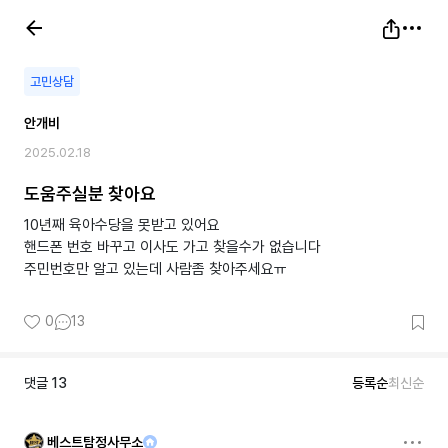
고민상담
안개비
2025.02.18
도움주실분 찾아요
10년째 육아수당을 못받고 있어요
핸드폰 번호 바꾸고 이사도 가고 찾을수가 없습니다
주민번호만 알고 있는데 사람좀 찾아주세요ㅠ
0
13
댓글
13
등록순
최신순
베스트탐정사무소