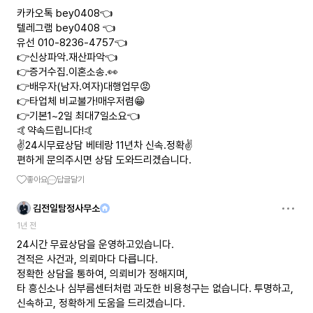
카카오톡 bey0408👈
텔레그램 bey0408 👈
유선 010-8236-4757👈
👉신상파악.재산파악👈
👉증거수집.이혼소송.👀
👉배우자(남자.여자)대행업무😡
👉타업체 비교불가!매우저렴😁
👉기본1~2일 최대7일소요👈
🤙약속드립니다!🤙
✌️24시무료상담 베테랑 11년차 신속.정확✌️
편하게 문의주시면 상담 도와드리겠습니다.
좋아요
답글달기
김전일탐정사무소
1년 전
24시간 무료상담을 운영하고있습니다.
견적은 사건과, 의뢰마다 다릅니다.
정확한 상담을 통하여, 의뢰비가 정해지며,
타 흥신소나 심부름센터처럼 과도한 비용청구는 없습니다. 투명하고,
신속하고, 정확하게 도움을 드리겠습니다.