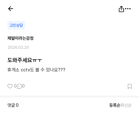
고민상담
제발이라는감정
2026.02.20
도와주세요ㅠㅜ
휴게소 cctv도 볼 수 있나요???
0
0
댓글
0
등록순
최신순