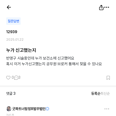
질문답변
12939
2025.01.22
누가 신고했는지
반영구 시술중인데 누가 보건소에 신고했어요
혹시 이거 누가신고했는지 공무원 브로커 통해서 찾을 수 있나요
0
3
댓글
3
등록순
최신순
굿파트너탐정X법무법인
2년 전