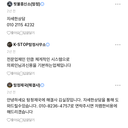
핏불흥신소(탐정)
2년 전
자세한상담
010 2115 4232
좋아요
답글달기
K-STOP탐정사무소
2년 전
전문업체인 만큼 체게적인 시스템으로
의뢰인님과신용을 기본하는업체입니다
좋아요
답글달기
탐정제국(해결사)
2년 전
안녕하세요 탐정제국에 해결사 김실장입니다. 자세한상담을 통해 도
와드릴수있습니다. 010-8236-4757로 연락주시면 저렴한비용에
해드리겠습니다
좋아요
답글달기