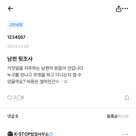
고민상담
1234567
2024.03.26
남편 뒷조사
거짓말을 자주하는 남편이 믿음이 안갑니다
누구를 만나고 무엇을 하고 다니는지 알 수
있을까요? 비용은 얼마인간ㅇᆢㄷ
2
8
댓글
8
등록순
최신순
K-STOP탐정사무소