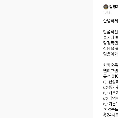
탐정
1년 전
안녕하세
말씀하신
혹시나 
탐정톡앱
상담을 
믿음이가
카카오톡 
텔레그램 
유선 010
👉신상
👉증거수
👉배우
👉타업
👉기본
🤙약속드
✌️24시