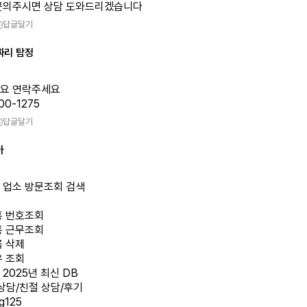
문의주시면 상담 도와드리겠습니다
답글달기
짜리 탐정
요 연락주세요
00-1275
답글달기
아
 업소 방문조회 검색
흥 번호조회
흥 근무조회
록 삭제
유 조회
2025년 최신 DB
상담/친절 상담/후기
g125