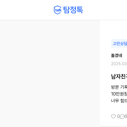
고민상
돌겠네
2025.03
남자친
방문 기
10만원
너무 힘드
0