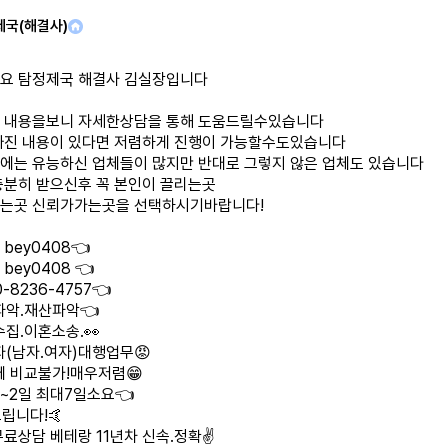
제국(해결사)
요 탐정제국 해결사 김실장입니다
 내용을보니 자세한상담을 통해 도움드릴수있습니다
빠진 내용이 있다면 저렴하게 진행이 가능할수도있습니다
에는 유능하신 업체들이 많지만 반대로 그렇지 않은 업체도 있습니다
충분히 받으신후 꼭 본인이 끌리는곳
는곳 신뢰가가는곳을 선택하시기바랍니다!
bey0408👈
bey0408 👈
-8236-4757👈
파악.재산파악👈
집.이혼소송.👀
자(남자.여자)대행업무😡
체 비교불가!매우저렴😁
1~2일 최대7일소요👈
립니다!🤙
무료상담 베테랑 11년차 신속.정확✌️