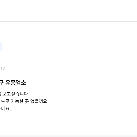
담
.12
구 유흥업소
록 보고싶습니다
정도로 가능한 곳 없을까요
네요..
6