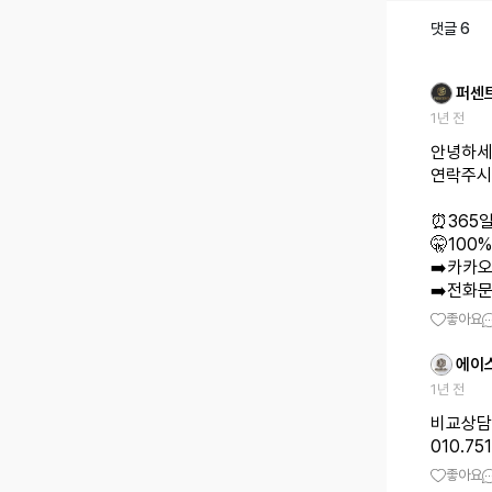
댓글
6
퍼센
1년 전
안녕하세
연락주시
⏰️365
🤫100
➡️카카오톡
➡️전화문의
좋아요
에이
1년 전
비교상담
010.75
좋아요