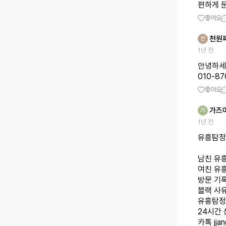
편하게 
좋아요
천원
천
1년 전
안녕하세
010-87
좋아요
가즈
가
1년 전
유흥탐정
남친 유
여친 유
방문 기
블랙 사
유흥탐정 
24시간 
카톡 jjan