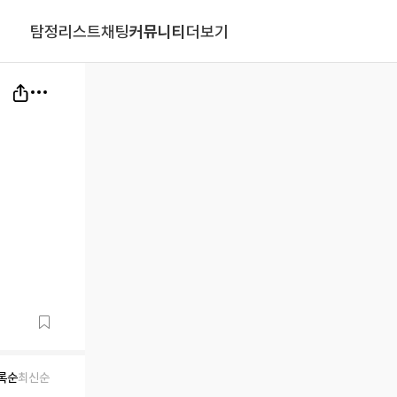
탐정리스트
채팅
커뮤니티
더보기
록순
최신순