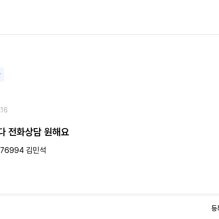
담
.16
다 전화상담 원해요
976994 김민석
등