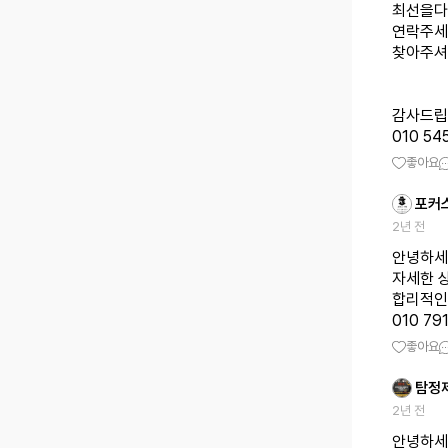
최선을다
연락주세
찾아주셔
감사드립
010 545
좋아요
포커
2년 전
안녕하세
자세한 
합리적인
010 7
좋아요
탐정
2년 전
안녕하세