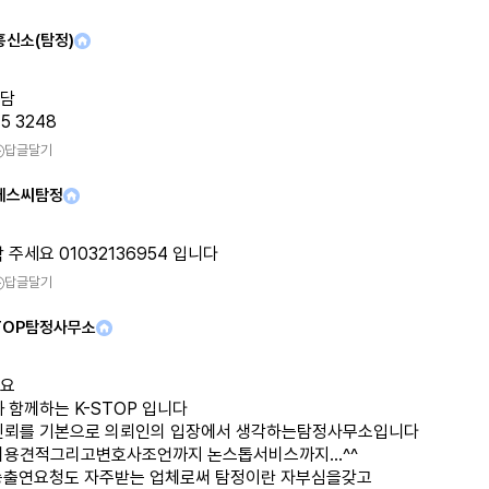
흥신소(탐정)
담
45 3248
답글달기
에스씨탐정
 주세요 01032136954 입니다
답글달기
TOP탐정사무소
요
 함께하는 K-STOP 입니다
신뢰를 기본으로 의뢰인의 입장에서 생각하는탐정사무소입니다
비용견적그리고변호사조언까지 논스톱서비스까지...^^
송출연요청도 자주받는 업체로써 탐정이란 자부심을갖고