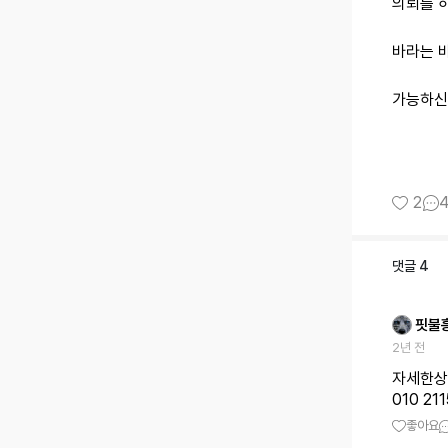
의뢰를 
바라는 
가능하신
2
댓글
4
핏불
2년 전
자세한상
010 211
좋아요