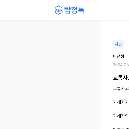
자유
이선생
2024.05
교통사
교통사고
가해자가
가해자의