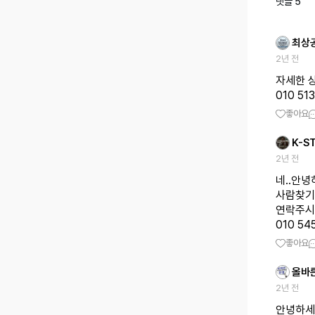
댓글
5
최상
2년 전
자세한 
010 5
좋아요
K-S
2년 전
네..안
사람찾기
연락주시
010 545
좋아요
올바
2년 전
안녕하세