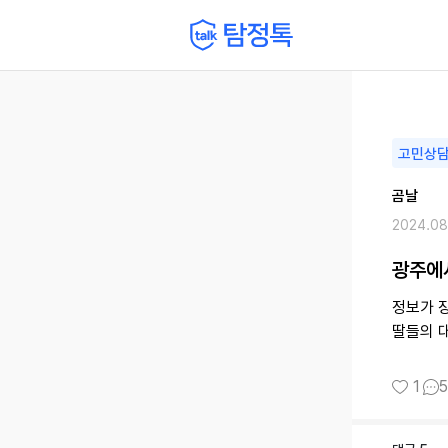
고민상
곰날
2024.08
광주에
정보가 
딸들의 
1
5