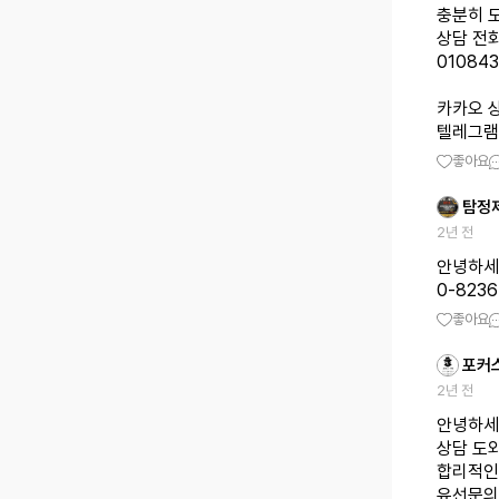
충분히 
상담 전
01084
카카오 상
텔레그램 상
좋아요
탐정
2년 전
안녕하세
0-82
좋아요
포커
2년 전
안녕하세
상담 도
합리적인
유선문의 0