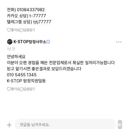
전화) 01084337982
카카오 상담) t-77777
텔레그램 상담) tjtj77777
좋아요
답글달기
K-STOP탐정사무소
1년 전
안녕하세요
이분야 오랜 경험을 해온 전문업체로서 확실한 일처리가능합니다
믿고 맡기시면 좋은결과로 보답드리겠습니다
010 5455 1345
K-STOP 탐정직원일동
좋아요
답글달기