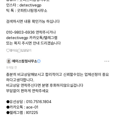
인스타 : detectivegp
틱 톡 : 굿파트너탐정사무소
검색하시면 내용 확인가능 하십니다
010-9803-6936 연락주시거나
detectivegp 카카오톡/텔레그램
또는 쪽지 주시면 안내 드리겠습니다
좋아요
답글달기
에이스탐정사무소
9개월 전
충분히 비교상담해보시고 합리적이고 신뢰할수있는 업체선정이 중요
하다고생각합니다.
비교상담 연락주신다면 분명 후회하지않으실겁니다
부담없이 편하게 연락주세요
●유선상담 : 010.7516.1804
●카카오톡 : ace-01
●텔레그램 : ll01225