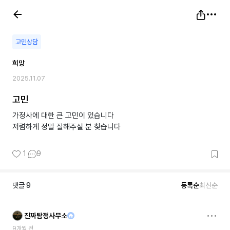
고민상담
희망
2025.11.07
고민
가정사에 대한 큰 고민이 있습니다
저렴하게 정말 잘해주실 분 찾습니다
1
9
댓글
9
등록순
최신순
진짜탐정사무소
9개월 전