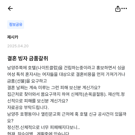
정보공유
제시카
2025.04.20
결혼 빙자 금품갈취
남양주쪽에 호텔(나이트클럽)을 건립하는중이라고 홍보하면서 싱글
여성 특히 혼자사는 여자들을 대상으로 결혼비용을 먼저 가져가거나
금품(선물)을 요구하고
결혼 날짜는 계속 미루는 그런 피해 보신분 계신가요?
집근처로 찾아와서 몸요구까지 하여 신체적(손목골절등). 재산적.정
신적으로 피해를 보신분 계신가요?
자료공유 부탁드립니다.
남양주 호평동이나 열린문교회 근처에 혹 호텔 신규 공사건이 있을까
요?
정신전.신체적으로 너무 피페해지다보니..
현재..잠수이별 ..계획중에 있습니다.