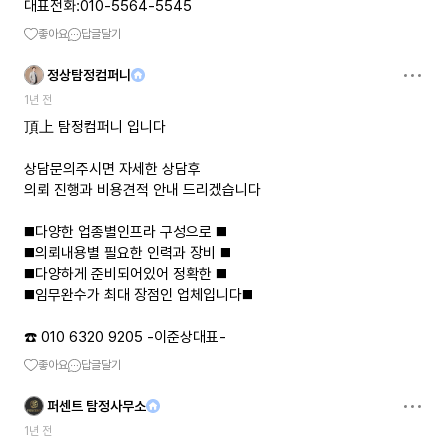
대표전화:010-5564-5545
좋아요
답글달기
정상탐정컴퍼니
1년 전
頂上 탐정컴퍼니 입니다
상담문의주시면 자세한 상담후
의뢰 진행과 비용견적 안내 드리겠습니다
◼️다양한 업종별인프라 구성으로 ◼️
◼️의뢰내용별 필요한 인력과 장비 ◼️
◼️다양하게 준비되어있어 정확한 ◼️
◼️임무완수가 최대 장점인 업체입니다◼️
☎️ 010 6320 9205 -이준상대표-
좋아요
답글달기
퍼센트 탐정사무소
1년 전