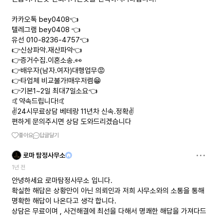
카카오톡 bey0408👈
텔레그램 bey0408 👈
유선 010-8236-4757👈
👉신상파악.재산파악👈
👉증거수집.이혼소송.👀
👉배우자(남자.여자)대행업무😡
👉타업체 비교불가!매우저렴😁
👉기본1~2일 최대7일소요👈
🤙약속드립니다!🤙
✌️24시무료상담 베테랑 11년차 신속.정확✌️
편하게 문의주시면 상담 도와드리겠습니다
좋아요
답글달기
로마 탐정사무소
1년 전
안녕하세요 로마탐정사무소 입니다.
확실한 해답은 상황만이 아닌 의뢰인과 저희 사무소와의 소통을 통해
명확한 해답이 나온다고 생각 합니다.
상담은 무료이며 , 사건해결에 최선을 다해서 명쾌한 해답을 가져다드